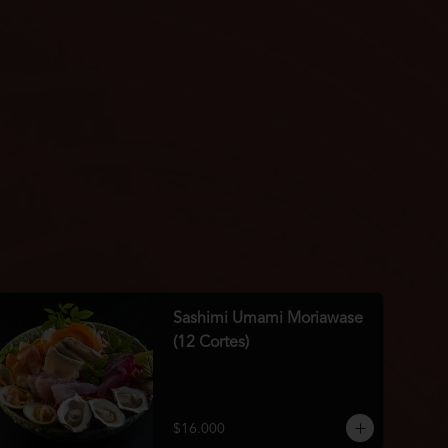
Sashimi Umami Moriawase
(12 Cortes)
$16.000