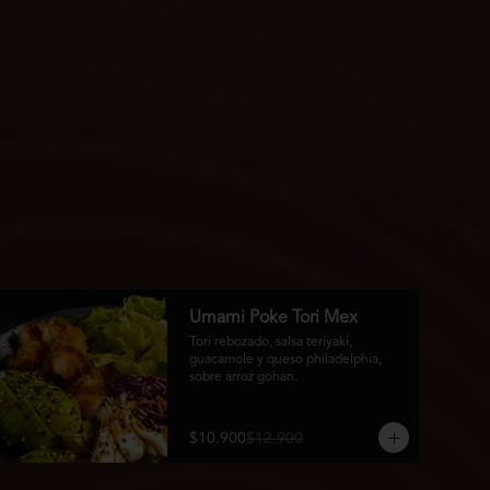
Umami Poke Tori Mex
Tori rebozado, salsa teriyaki, 
guacamole y queso philadelphia, 
sobre arroz gohan.
$10.900
$12.900