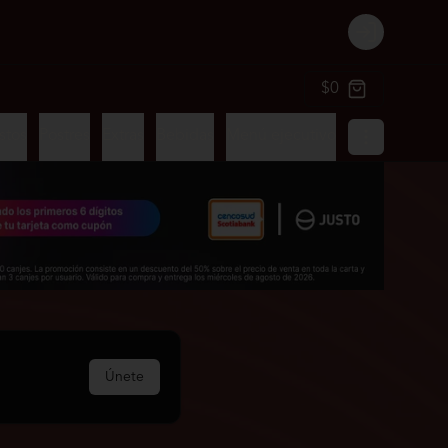
Login
$0
istos
Postres
Extras
Bebidas
Menú ejecutivo
Únete