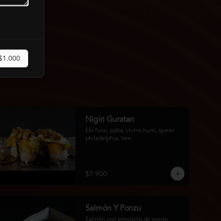
$1.000
Nigiri Guratan
Ebi furai, palta, chimichurri, queso 
philadelphia, tare.
$7.900
Salmón Y Ponzu
Salmón con emulsión de ponzu, 