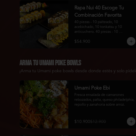
Rapa Nui 40 Escoge Tu
Combinación Favorita
40 piezas - 10 palteado, 10 
acebichado, 10 tonkatsu y 10 
anticuchero. 40 piezas - 10 
california, 10 tori maki, 10 guratan 
$54.900
maki y 10 maki furai.
Arma tu Umami Poke bowls
¡Arma tu Umami poke bowls desde donde estès y solo pìdelo o
Umami Poke Ebi
Fresca ensalada de camarones 
rebozados, palta, queso philadelphia, 
repollo y zanahoria sobre arroz.
$10.900
$12.900