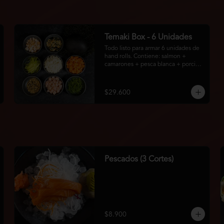
Temaki Box - 6 Unidades
Todo listo para armar 6 unidades de 
hand rolls. Contiene: salmon + 
camarones + pesca blanca + porción 
de arroz + pepino + topping: 
cebollín + sésamo + furikake + 1 
bolsa con 6u de algas.
$29.600
Pescados (3 Cortes)
$8.900