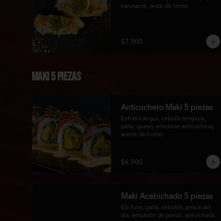
harusame, zeste de limón.
$7.900
Maki 5 piezas
Anticuchero Maki 5 piezas
Entraña angus, cebolla tempura, 
palta, queso, emulsion anticuchera, 
aceite de humo.
$6.900
Maki Acebichado 5 piezas
Ebi furai, palta, cebollín, pesca del 
día, emulsión de ponzu, acevichada.