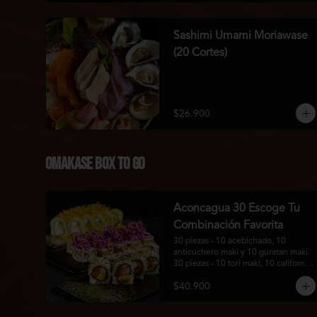
Sashimi Umami Moriawase
(20 Cortes)
$26.900
Omakase Box To Go
Aconcagua 30 Escoge Tu
Combinación Favorita
30 piezas - 10 acebichado, 10 
anticuchero maki y 10 guratan maki. 
30 piezas - 10 tori maki, 10 california 
roll y 10 tonkatsu maki.
$40.900