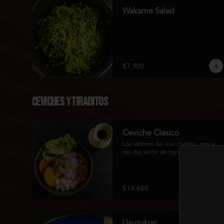
Wakame Salad
$7.900
Ceviches Y Tiraditos
Ceviche Clasico
Los sabores del mar chileno, pesca 
del dia, leche de tigre de rocoto.
$14.600
Usuzukuri