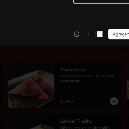
Agregar
Acebichado
Pesca del dia, cebollin, acebichada 
de betarraga.
$5.900
Salmón Tiradito
Salmón, emulsión de ají amarillo, 