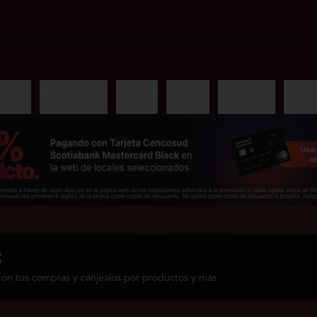
 Piezas
Maki 5 piezas
Pa' Picar
Entradas
Los Fuertes
Casi L
s
con tus compras y canjealos por productos y más