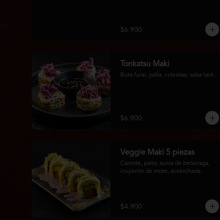
$6.900
Tonkatsu Maki
Buta furai, palta, coleslaw, salsa taré.
$6.900
Veggie Maki 5 piezas
Camote, palta, zuma de betarraga, 
crujiente de mote, acebichada.
$4.900