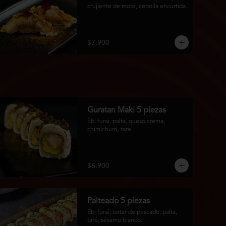
crujiente de mote, cebolla encurtida.
$7.900
Guratan Maki 5 piezas
Ebi furai, palta, queso crema, 
chimichurri, tare.
$6.900
Palteado 5 piezas
Ebi furai, tartar de pescado, palta, 
taré, sésamo blanco.