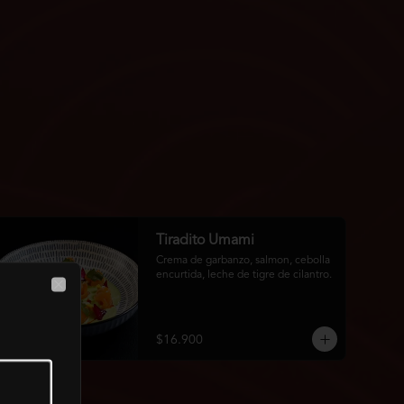
Tiradito Umami
Crema de garbanzo, salmon, cebolla 
encurtida, leche de tigre de cilantro.
Close
$16.900