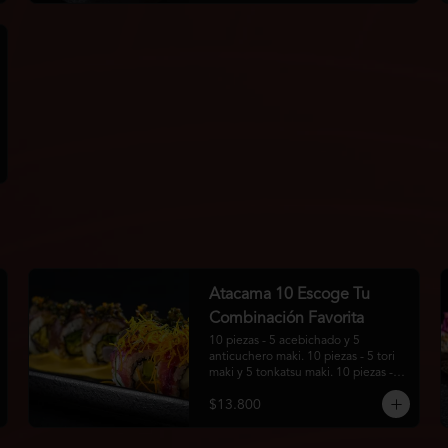
Atacama 10 Escoge Tu
Combinación Favorita
10 piezas - 5 acebichado y 5 
anticuchero maki. 10 piezas - 5 tori 
maki y 5 tonkatsu maki. 10 piezas - 5 
guratan maki y 5 california roll.
$13.800