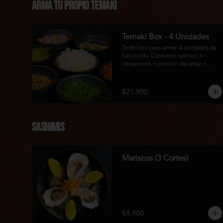
Arma Tu Propio Temaki
Temaki Box - 4 Unidades
Todo listo para armar 4 unidades de 
hand rolls. Contiene: salmon + 
camarones + porción de arroz + 
pepino + topping: cebollín picado + 
sésamo + furikake + 1 bolsa con 4u 
de algas.
$21.900
Sashimis
Mariscos (3 Cortes)
$8.900