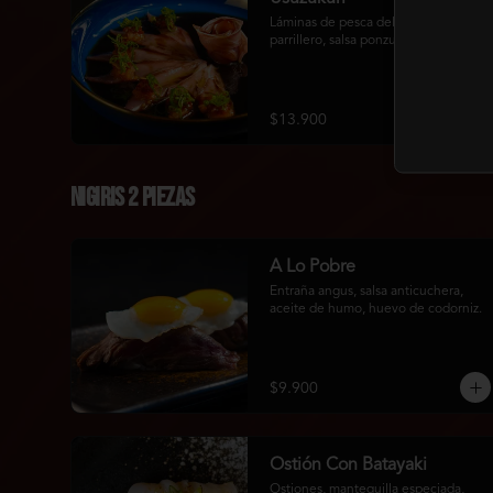
Láminas de pesca del dia, rocoto 
parrillero, salsa ponzu, wakame salad.
$13.900
Nigiris 2 Piezas
A Lo Pobre
Entraña angus, salsa anticuchera, 
aceite de humo, huevo de codorniz.
$9.900
Ostión Con Batayaki
Ostiones, mantequilla especiada, 