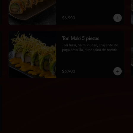
$6.900
Tori Maki 5 piezas
Tori furai, palta, queso, crujiente de 
papa amarilla, huancaina de rocoto.
$6.900