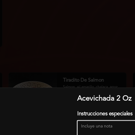
Tiradito De Salmon
Salmon, ají amarillo, chalaca, arroz 
suflado, palta quemada, aceite de 
humo.
Acevichada 2 Oz
Instrucciones especiales
$14.500