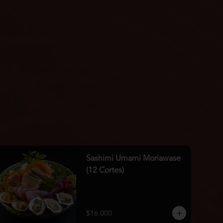
Sashimi Umami Moriawase
(12 Cortes)
$16.000