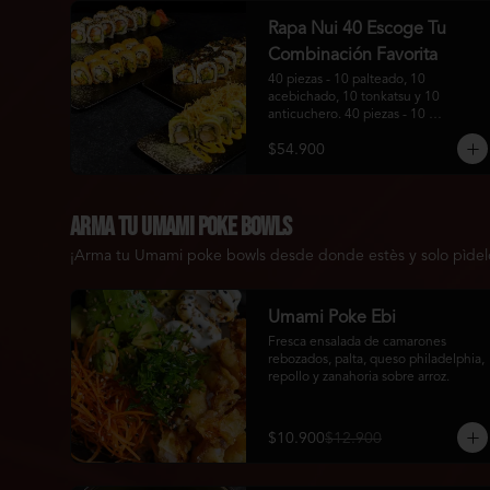
Rapa Nui 40 Escoge Tu
Combinación Favorita
40 piezas - 10 palteado, 10 
acebichado, 10 tonkatsu y 10 
anticuchero. 40 piezas - 10 
california, 10 tori maki, 10 guratan 
$54.900
maki y 10 maki furai.
Arma tu Umami Poke bowls
¡Arma tu Umami poke bowls desde donde estès y solo pìdelo o
Umami Poke Ebi
Fresca ensalada de camarones 
rebozados, palta, queso philadelphia, 
repollo y zanahoria sobre arroz.
$10.900
$12.900