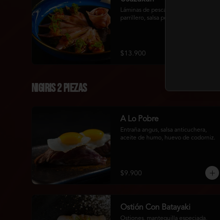
Láminas de pesca del dia, rocoto 
parrillero, salsa ponzu, wakame salad.
$13.900
Nigiris 2 Piezas
A Lo Pobre
Entraña angus, salsa anticuchera, 
aceite de humo, huevo de codorniz.
$9.900
Ostión Con Batayaki
Ostiones, mantequilla especiada, 