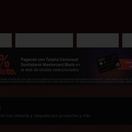
To Go
Arma tu Umami Poke bowls
Ceviches Y Tiraditos
Nigi
s
con tus compras y canjealos por productos y más