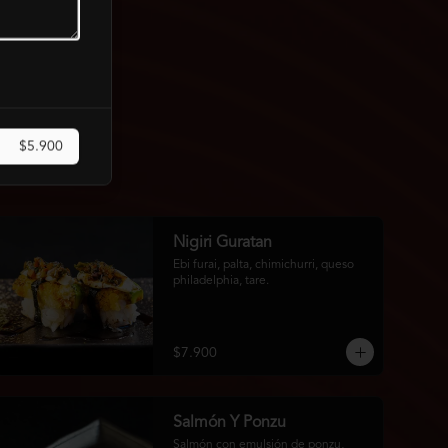
$5.900
Nigiri Guratan
Ebi furai, palta, chimichurri, queso 
philadelphia, tare.
$7.900
Salmón Y Ponzu
Salmón con emulsión de ponzu, 