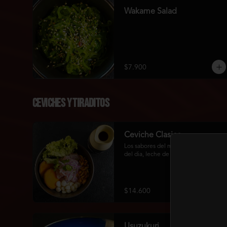
Wakame Salad
$7.900
Ceviches Y Tiraditos
Ceviche Clasico
Los sabores del mar chileno, pesca 
del dia, leche de tigre de rocoto.
$14.600
Usuzukuri