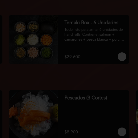
Temaki Box - 6 Unidades
Todo listo para armar 6 unidades de 
hand rolls. Contiene: salmon + 
camarones + pesca blanca + porción 
de arroz + pepino + topping: 
cebollín + sésamo + furikake + 1 
bolsa con 6u de algas.
$29.600
Pescados (3 Cortes)
$8.900