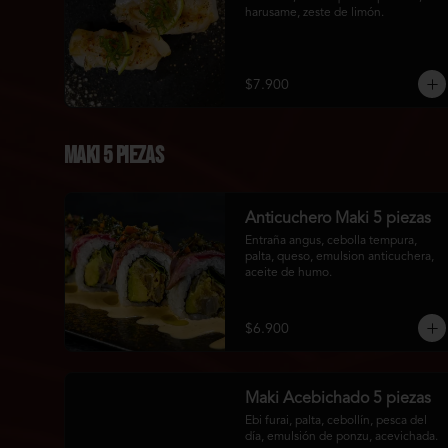
harusame, zeste de limón.
$7.900
Maki 5 piezas
Anticuchero Maki 5 piezas
Entraña angus, cebolla tempura, 
palta, queso, emulsion anticuchera, 
aceite de humo.
$6.900
Maki Acebichado 5 piezas
Ebi furai, palta, cebollín, pesca del 
día, emulsión de ponzu, acevichada.