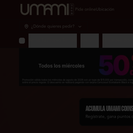
Pide online
Ubicación
¿Dónde quieres pedir?
Arma Tu Propio Temaki
Sashimis
Omakase Box 
Acumula
Umami Coin
Regístrate, gana puntos 