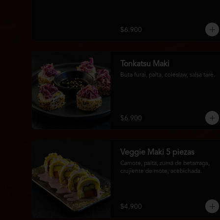
$6.900
Tonkatsu Maki
Buta furai, palta, coleslaw, salsa taré.
$6.900
Veggie Maki 5 piezas
Camote, palta, zuma de betarraga, 
crujiente de mote, acebichada.
$4.900