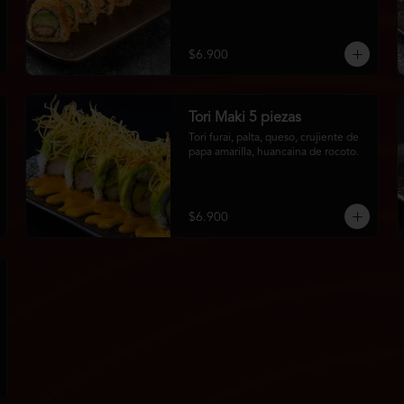
$6.900
Tori Maki 5 piezas
Tori furai, palta, queso, crujiente de 
papa amarilla, huancaina de rocoto.
$6.900