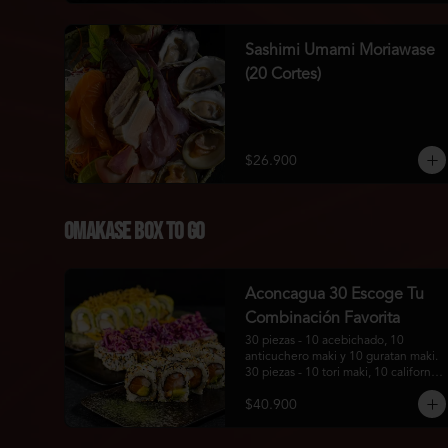
Sashimi Umami Moriawase
(20 Cortes)
$26.900
Omakase Box To Go
Aconcagua 30 Escoge Tu
Combinación Favorita
30 piezas - 10 acebichado, 10 
anticuchero maki y 10 guratan maki. 
30 piezas - 10 tori maki, 10 california 
roll y 10 tonkatsu maki.
$40.900