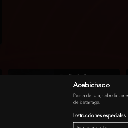
Tiradito De Salmon
Salmon, ají amarillo, chalaca, arroz 
Acebichado
suflado, palta quemada, aceite de 
humo.
Pesca del dia, cebollin, a
de betarraga.
$14.500
Instrucciones especiales