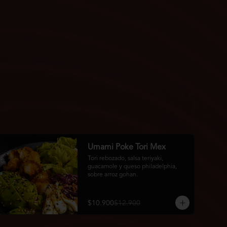
Umami Poke Tori Mex
Tori rebozado, salsa teriyaki, 
guacamole y queso philadelphia, 
sobre arroz gohan.
$10.900
$12.900