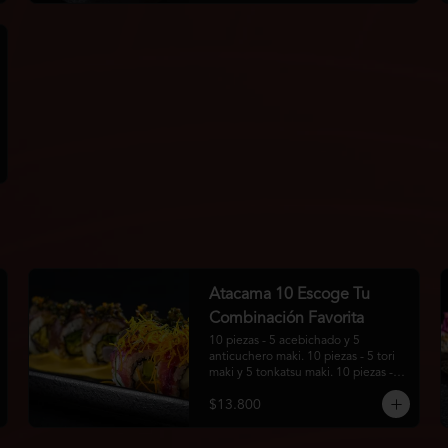
Atacama 10 Escoge Tu
Combinación Favorita
10 piezas - 5 acebichado y 5 
anticuchero maki. 10 piezas - 5 tori 
maki y 5 tonkatsu maki. 10 piezas - 5 
guratan maki y 5 california roll.
$13.800