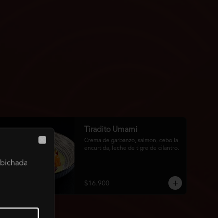
Tiradito Umami
Crema de garbanzo, salmon, cebolla 
Close
encurtida, leche de tigre de cilantro.
cebichada
$16.900