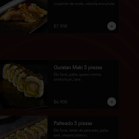
crujiente de mote, cebolla encurtida.
$7.900
Guratan Maki 5 piezas
Ebi furai, palta, queso crema, 
chimichurri, tare.
$6.900
Palteado 5 piezas
Ebi furai, tartar de pescado, palta, 
taré, sésamo blanco.