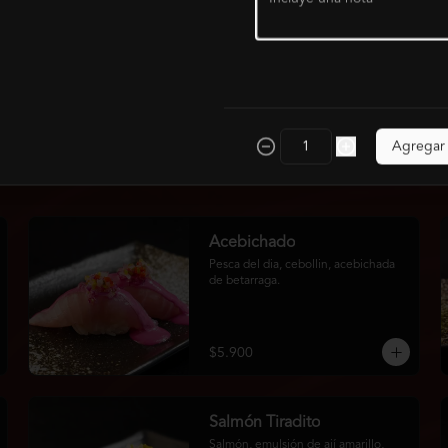
Agregar
Acebichado
Pesca del dia, cebollin, acebichada 
de betarraga.
$5.900
Salmón Tiradito
Salmón, emulsión de ají amarillo, 