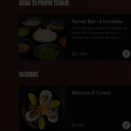
Arma Tu Propio Temaki
Temaki Box - 4 Unidades
Todo listo para armar 4 unidades de 
hand rolls. Contiene: salmon + 
camarones + porción de arroz + 
pepino + topping: cebollín picado + 
sésamo + furikake + 1 bolsa con 4u 
de algas.
$21.900
Sashimis
Mariscos (3 Cortes)
$8.900