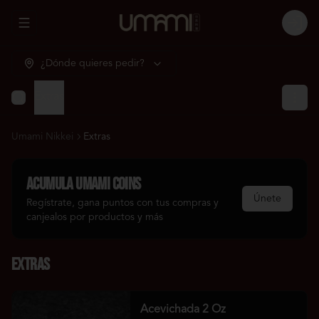
Abrir menu de navegación
Login
¿Dónde quieres pedir?
Extras
Umami Nikkei
Extras
Acumula
Umami Coins
Únete
Regístrate, gana puntos con tus compras y
canjealos por productos y más
Extras
Acevichada 2 Oz