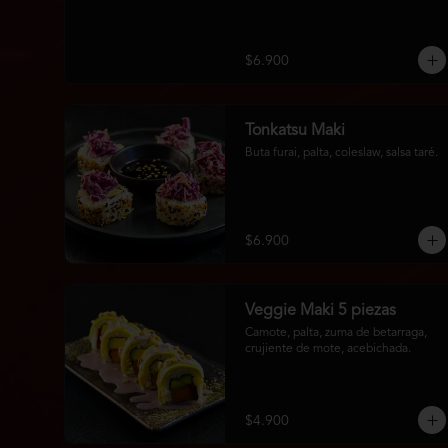
$6.900
Tonkatsu Maki
Buta furai, palta, coleslaw, salsa taré.
$6.900
Veggie Maki 5 piezas
Camote, palta, zuma de betarraga, 
crujiente de mote, acebichada.
$4.900