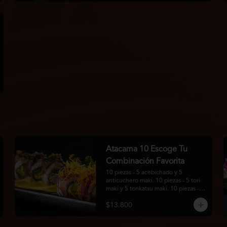
Atacama 10 Escoge Tu
Combinación Favorita
10 piezas - 5 acebichado y 5 
anticuchero maki. 10 piezas - 5 tori 
maki y 5 tonkatsu maki. 10 piezas - 5 
guratan maki y 5 california roll.
$13.800