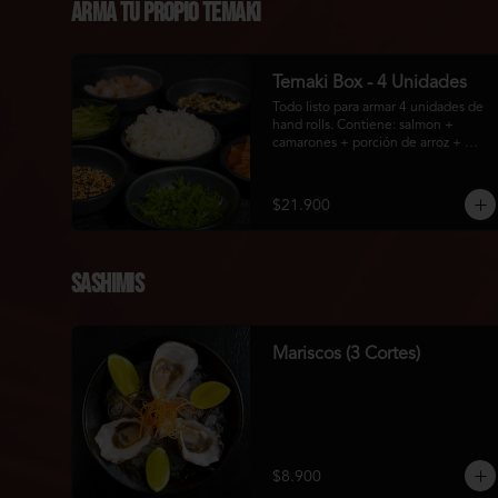
Arma Tu Propio Temaki
Temaki Box - 4 Unidades
Todo listo para armar 4 unidades de 
hand rolls. Contiene: salmon + 
camarones + porción de arroz + 
pepino + topping: cebollín picado + 
sésamo + furikake + 1 bolsa con 4u 
de algas.
$21.900
Sashimis
Mariscos (3 Cortes)
$8.900