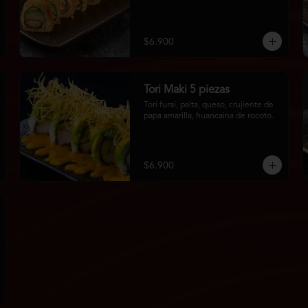
$6.900
Tori Maki 5 piezas
Tori furai, palta, queso, crujiente de 
papa amarilla, huancaina de rocoto.
$6.900