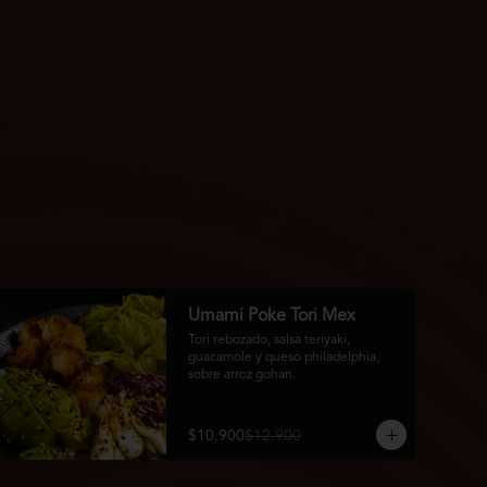
Umami Poke Tori Mex
Tori rebozado, salsa teriyaki, 
guacamole y queso philadelphia, 
sobre arroz gohan.
$10.900
$12.900