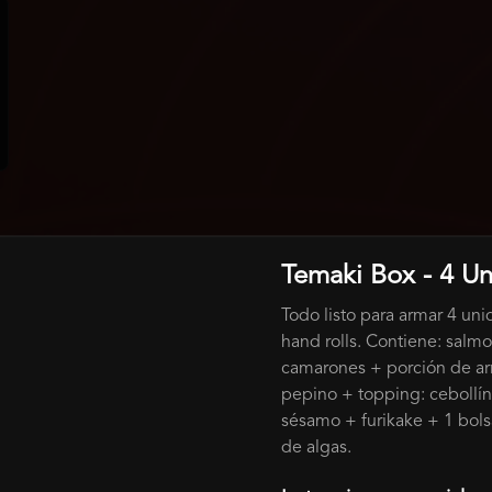
Temaki Box - 4 U
Tiradito De Salmon
Todo listo para armar 4 un
Salmon, ají amarillo, chalaca, arroz 
suflado, palta quemada, aceite de 
hand rolls. Contiene: salm
humo.
camarones + porción de ar
pepino + topping: cebollí
$14.500
sésamo + furikake + 1 bols
de algas.