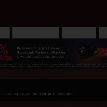
To Go
Arma tu Umami Poke bowls
Ceviches Y Tiraditos
Nigi
s
con tus compras y canjealos por productos y más