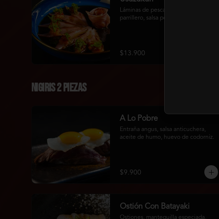
Láminas de pesca del dia, rocoto 
parrillero, salsa ponzu, wakame salad.
$13.900
Nigiris 2 Piezas
A Lo Pobre
Entraña angus, salsa anticuchera, 
aceite de humo, huevo de codorniz.
$9.900
Ostión Con Batayaki
Ostiones, mantequilla especiada, 