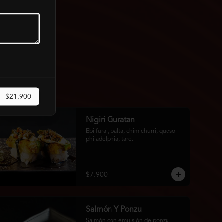
$21.900
Nigiri Guratan
Ebi furai, palta, chimichurri, queso 
philadelphia, tare.
$7.900
Salmón Y Ponzu
Salmón con emulsión de ponzu, 