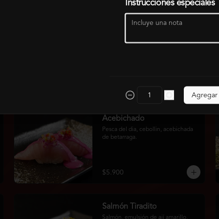
Instrucciones especiales
Agregar
Acebichado
Pesca del dia, cebollin, acebichada 
de betarraga.
$5.900
Salmón Tiradito
Salmón, emulsión de ají amarillo, 