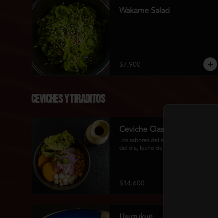
Wakame Salad
$7.900
Ceviches Y Tiraditos
Ceviche Clasico
Los sabores del mar chileno, pesca 
del dia, leche de tigre de rocoto.
$14.600
Usuzukuri