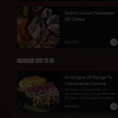
Sashimi Umami Moriawase
(20 Cortes)
$26.900
Omakase Box To Go
Aconcagua 30 Escoge Tu
Combinación Favorita
30 piezas - 10 acebichado, 10 
anticuchero maki y 10 guratan maki. 
30 piezas - 10 tori maki, 10 california 
roll y 10 tonkatsu maki.
$40.900