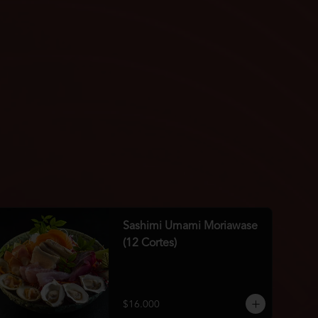
Sashimi Umami Moriawase
(12 Cortes)
$16.000