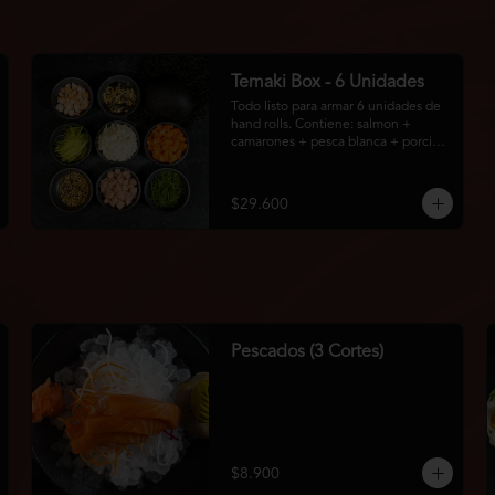
Temaki Box - 6 Unidades
Todo listo para armar 6 unidades de 
hand rolls. Contiene: salmon + 
camarones + pesca blanca + porción 
de arroz + pepino + topping: 
cebollín + sésamo + furikake + 1 
bolsa con 6u de algas.
$29.600
Pescados (3 Cortes)
$8.900