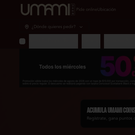
Pide online
Ubicación
¿Dónde quieres pedir?
Arma Tu Propio Temaki
Sashimis
Omakase Box 
Acumula
Umami Coin
Regístrate, gana puntos 