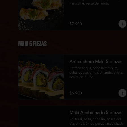
harusame, zeste de limón.
$7.900
Maki 5 piezas
Anticuchero Maki 5 piezas
Entraña angus, cebolla tempura, 
palta, queso, emulsion anticuchera, 
aceite de humo.
$6.900
Maki Acebichado 5 piezas
Ebi furai, palta, cebollín, pesca del 
día, emulsión de ponzu, acevichada.