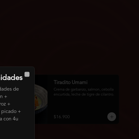
nidades
Close
Tiradito Umami
idades de
Crema de garbanzo, salmon, cebolla 
encurtida, leche de tigre de cilantro.
on +
roz +
n picado +
$16.900
a con 4u