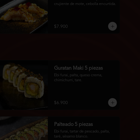
crujiente de mote, cebolla encurtida.
$7.900
Guratan Maki 5 piezas
Ebi furai, palta, queso crema, 
chimichurri, tare.
$6.900
Palteado 5 piezas
Ebi furai, tartar de pescado, palta, 
taré, sésamo blanco.