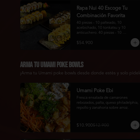
Rapa Nui 40 Escoge Tu
Combinación Favorita
40 piezas - 10 palteado, 10 
acebichado, 10 tonkatsu y 10 
anticuchero. 40 piezas - 10 
california, 10 tori maki, 10 guratan 
$54.900
maki y 10 maki furai.
Arma tu Umami Poke bowls
¡Arma tu Umami poke bowls desde donde estès y solo pìdelo o
Umami Poke Ebi
Fresca ensalada de camarones 
rebozados, palta, queso philadelphia, 
repollo y zanahoria sobre arroz.
$10.900
$12.900